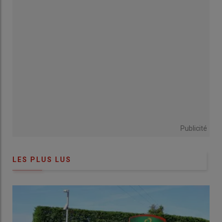
Dumont, rappelle l’importance de ce
rendez-vous : « la
foire de Molles
est une tradition que l'on maintient ;
e
c'est la 57
édition pour la partie
ovine
et
fromages de chèvre
, et
e
c'est la 13
édition pour le concours
de
flan au thym
».
Publicité
Il raconte l’héritage culinaire local à travers le trophée Jeanne
Lassalle, du nom d’une ancienne restauratrice à l’origine de
cette recette singulière : « c'est devenu la référence de la
LES PLUS LUS
commune de Molles
et plus largement de la
Montagne
bourbonnaise
».