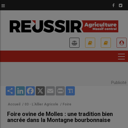
Aller
au
contenu
principal
USER
ACCOUNT
MENU
Publicité
Share
LinkedIn
Facebook
X
Email
Print
Accueil
/
03 - L'Allier Agricole
/
Foire
Foire ovine de Molles : une tradition bien
ancrée dans la Montagne bourbonnaise