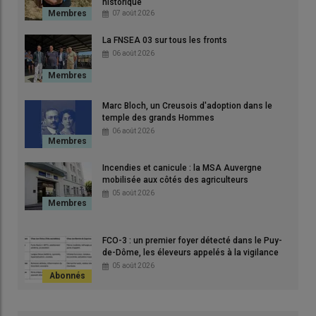
historique
07 août 2026
ge
Plus de 300 animaux de boucherie et 70 reproducteurs étaient
Mél
La FNSEA 03 sur tous les fronts
présentés à la 57e édition de la foire du 1er mai à Molles.
vin
06 août 2026
© AC
et d
© 
Marc Bloch, un Creusois d'adoption dans le
temple des grands Hommes
06 août 2026
Incendies et canicule : la MSA Auvergne
mobilisée aux côtés des agriculteurs
05 août 2026
Une tradition bien ancrée dans la
FCO-3 : un premier foyer détecté dans le Puy-
de-Dôme, les éleveurs appelés à la vigilance
Montagne bourbonnaise
05 août 2026
Le maire, Christophe