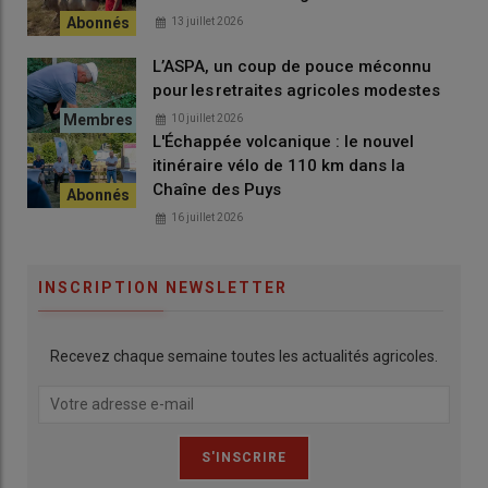
atteignant « près de 300 € ».
13 juillet 2026
La qualité exceptionnelle des
animaux
a marqué cette édition :
L’ASPA, un coup de pouce méconnu
« le jury a eu des difficultés à classer les lots tellement ils sont
pour les retraites agricoles modestes
de bonne qualité », précise-t-il, mettant en avant le travail des
10 juillet 2026
éleveurs
et les bonnes conditions d’
élevage
.
L'Échappée volcanique : le nouvel
itinéraire vélo de 110 km dans la
Chaîne des Puys
16 juillet 2026
Un savoir-faire valorisé
L’habituelle démonstration de chiens de berger était très
INSCRIPTION NEWSLETTER
attendue par le public.
Alexis Michoux, éleveur
bovin et ovin
à Bourbon-l’Archambault
Recevez chaque semaine toutes les actualités agricoles.
et président de l’association des utilisateurs de chiens de
troupeaux de l’Allier, accompagné de l’
éleveur ovin
Thierry
Piccand, a présenté le travail de ces précieux auxiliaires.
« Nous venons tous les ans faire une démonstration.
Aujourd’hui, la chienne s’appelle Tess », explique-t-il, avant de