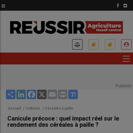
Aller
au
contenu
principal
USER
ACCOUNT
MENU
Publicité
Share
LinkedIn
Facebook
X
Email
Print
Accueil
/
Cultures
/
Céréales à paille
Canicule précoce : quel impact réel sur le
rendement des céréales à paille ?