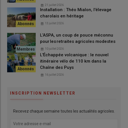
pendant l'hiver.
21 juillet 2026
Installation : Théo Mialon, l'élevage
charolais en héritage
13 juillet 2026
À l'échelle du
Puy-de-Dôme
et de l'
Allier
, ces cas de figure
devraient toutefois rester minoritaires.
L’ASPA, un coup de pouce méconnu
pour les retraites agricoles modestes
10 juillet 2026
Lire aussi :
Les fortes chaleurs sèches risquent de
L'Échappée volcanique : le nouvel
nuire aux céréales et au regain
itinéraire vélo de 110 km dans la
Chaîne des Puys
Dates de moissons précoces et
16 juillet 2026
retour des pluies : les dernières
prévisions d'Arvalis
INSCRIPTION NEWSLETTER
« Dans les
sols
plus profonds surtout dans les
parcelles
irriguées
, si le remplissage n'est pas optimal, il n'est pas à l'arrêt
Recevez chaque semaine toutes les actualités agricoles.
surtout avec l'arrivée de
températures
plus correctes ces
derniers jours, et de
précipitations
».