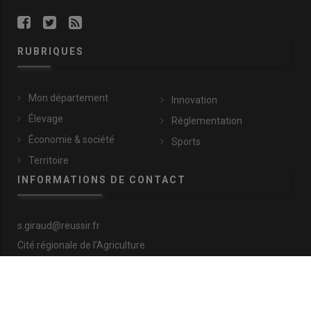
RUBRIQUES
Mon département
Innovation
Élevage
Réglementation
Économie & société
Sports
Territoire
INFORMATIONS DE CONTACT
s.giraud@reussir.fr
Cité régionale de l’Agriculture
9 allée Pierre de Fermat
63170 Aubière
+33 (0)4 73 28 77 81