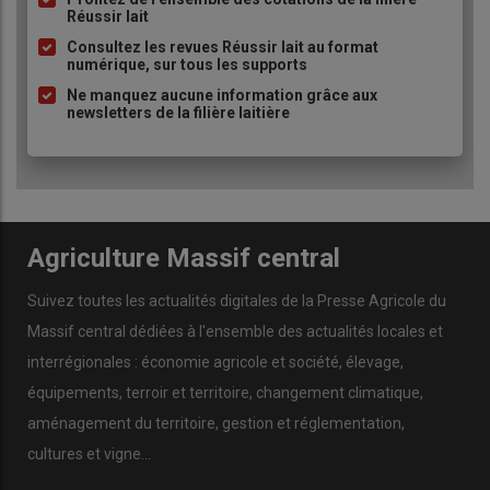
Juery
.
Réussir lait
puce
Consultez les revues Réussir lait au format
numérique, sur tous les supports
Ne manquez aucune information grâce aux
Pour les
cultures
de printemps, difficile pour le moment de se
newsletters de la filière laitière
prononcer, mais les conséquences devraient être moins
importantes dès lors que les
plantes
sont au début de leur
cycle
.
Agriculture Massif central
Lire aussi :
L’eau en agriculture, un enjeu
d'adaptation et de souveraineté alimentaire
Suivez toutes les actualités digitales de la Presse Agricole du
Massif central dédiées à l'ensemble des actualités locales et
interrégionales : économie agricole et société, élevage,
équipements, terroir et territoire, changement climatique,
aménagement du territoire, gestion et réglementation,
cultures et vigne...