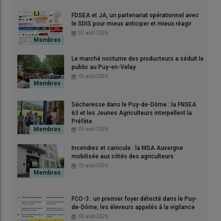
FDSEA et JA, un partenariat opérationnel avec
le SDIS pour mieux anticiper et mieux réagir
07 août 2026
Les fortes chaleurs précoces ont accéléré le cycle des céréales.
© Sophie Chatenet
Le marché nocturne des producteurs a séduit le
public au Puy-en-Velay
Conséquences en cascade d'un
05 août 2026
coup de chaud exceptionnel
Sécheresse dans le Puy-de-Dôme : la FNSEA
Des
températures
en journée dépassant allègrement les
30°
63 et les Jeunes Agriculteurs interpellent la
degrés
, et des
températures diurnes
restant très élevées
Préfète
alors que nous n'étions qu'en
mai
. L'épisode
météorologique
05 août 2026
que vient de traverser la
France
a de quoi alarmer. De mémoire
Incendies et canicule : la MSA Auvergne
d'
agriculteurs
, on n'avait jamais vu ça.
mobilisée aux côtés des agriculteurs
05 août 2026
Pour
Chloé Malaval-Juery
, ingénieure régionale d'
Arvalis
en
Auvergne :
FCO-3 : un premier foyer détecté dans le Puy-
de-Dôme, les éleveurs appelés à la vigilance
la difficulté c'est que le
phénomène
05 août 2026