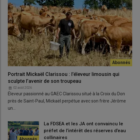
de chaud
le remplissage venait juste de démarrer, la
taille des
enveloppes
est déjà fixée, donc on aura des petits grains. Si la
plante a déjà bien amorcé le
remplissage
, cela pourra finir de
remplir avec une base d'enveloppe plus grande. Les
céréales
qui
étaient en train de terminer le
remplissage
au moment du
coup
de chaud
auront aussi un impact moindre car elles auront
esquivé »
.
À ce stade, là où l'incidence risque d'être la plus forte, c'est
dans les situations d'
échaudage thermique
alors que le
remplissage n'est pas terminé.
Portrait Mickaël Clarissou : l’éleveur limousin qui
sculpte l’avenir de son troupeau
02 août 2026
On a ce cas de figure dans des
sols
Éleveur passionné au GAEC Clarissou situé à la Croix du Don
peu profonds, superficiels, dans
près de Saint-Paul, Mickaël perpétue avec son frère Jérôme
l'
Allier
notamment, avec un vrai
un…
stress hydrique
et un
système
La FDSEA et les JA ont convaincu le
racinaire
peu développé en raison
préfet de l’intérêt des réserves d’eau
de
phénomène d'hydromorphie
collinaires