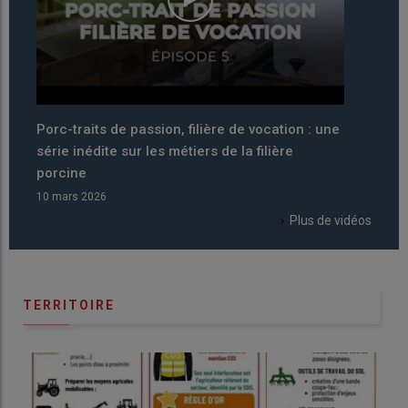
 une
Pourquoi 2026 a été décrétée année
Por
internationale du pastoralisme par la FAO ?
sér
po
06 mars 2026
06 
Plus de vidéos
TERRITOIRE