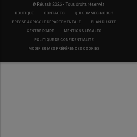
© Réussir 2026 - Tous droits réservés
FOOTER
BOUTIQUE
CONTACTS
QUI SOMMES-NOUS ?
COPYRIGHT
PRESSE AGRICOLE DÉPARTEMENTALE
PLAN DU SITE
CENTRE D'AIDE
MENTIONS LÉGALES
POLITIQUE DE CONFIDENTIALITÉ
MODIFIER MES PRÉFÉRENCES COOKIES