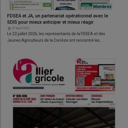
FDSEA et JA, un partenariat opérationnel avec le
Deu
SDIS pour mieux anticiper et mieux réagir
qui
07 août 2026
0
Le 22 juillet 2026, les représentants de la FDSEA et des
La 
Jeunes Agriculteurs de la Corrèze ont rencontré les…
supp
Pla