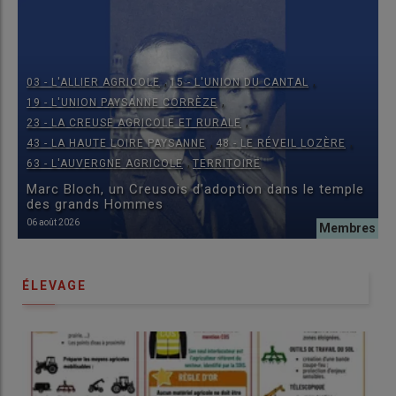
,
,
03 - L'ALLIER AGRICOLE
15 - L'UNION DU CANTAL
,
19 - L'UNION PAYSANNE CORRÈZE
,
23 - LA CREUSE AGRICOLE ET RURALE
,
,
43 - LA HAUTE LOIRE PAYSANNE
48 - LE RÉVEIL LOZÈRE
,
63 - L'AUVERGNE AGRICOLE
TERRITOIRE
Marc Bloch, un Creusois d'adoption dans le temple
des grands Hommes
06 août 2026
ÉLEVAGE