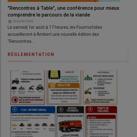
"Rencontres à Table", une conférence pour mieux
Un 
comprendre le parcours de la viande
et 
30 juillet 2026
3
Le samedi 1er août à 17 heures, les Fourmofolies
À Lu
accueilleront à Ambert une nouvelle édition des
pre
"Rencontres…
RÉGLEMENTATION