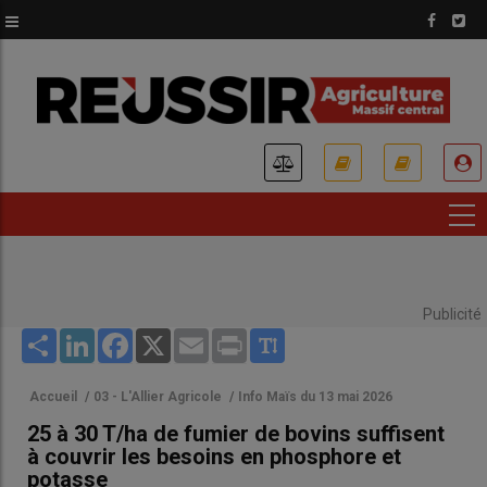
Aller
au
contenu
principal
USER
ACCOUNT
MENU
Publicité
Share
LinkedIn
Facebook
X
Email
Print
Accueil
/
03 - L'Allier Agricole
/
Info Maïs du 13 mai 2026
25 à 30 T/ha de fumier de bovins suffisent
à couvrir les besoins en phosphore et
potasse