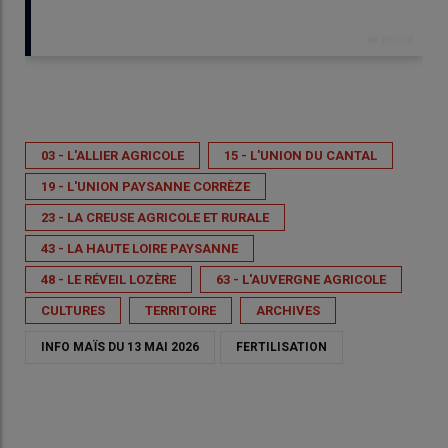
Publié le
mar 12/05/2026 - 09:00
- Par
Mathias Déroulède, Chambre d'agriculture 43
03 - L'ALLIER AGRICOLE
15 - L'UNION DU CANTAL
19 - L'UNION PAYSANNE CORRÈZE
23 - LA CREUSE AGRICOLE ET RURALE
43 - LA HAUTE LOIRE PAYSANNE
48 - LE RÉVEIL LOZÈRE
63 - L'AUVERGNE AGRICOLE
CULTURES
TERRITOIRE
ARCHIVES
INFO MAÏS DU 13 MAI 2026
FERTILISATION
de
La dose d’engrais azoté à apporter correspond à l’écart entre
les besoins totaux et les fournitures du sol. Ici un maïs au stade
© _
4-5 feuilles.