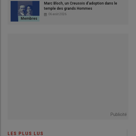
Inutile donc d’apporter plus de
50 T/ha de fumier
sur maïs –
Marc Bloch, un Creusois d'adoption dans le
temple des grands Hommes
cela entraînerait un gaspillage d’éléments fertilisants.
06 août 2026
Répartissez vos
effluents
sur l’ensemble de vos surfaces
(
maïs
,
prairies
,
céréales
) pour une meilleure valorisation.
Pour les
lisiers
, dont la richesse est très variable selon leur
degré de dilution, comptez de l’ordre de
40 m³/ha de lisier
bovin peu dilué
pour un
maïs
à
12 TMS/ha
. Les apports de
fumier
sont mieux adaptés que les
lisiers
pour couvrir les
exportations importantes de
potassium
du
maïs fourrage
.
Ajuster la dose d’azote au potentiel
du maïs
Le
maïs
exprime ses besoins en
azote
principalement entre
mi-juin
et
fin août
, période où l’activité biologique du sol est à
son maximum. Ces besoins peuvent être couverts en grande
partie par l’
azote
issu des
engrais de ferme
et par la
Publicité
minéralisation de l’
azote organique
présent dans le sol.
Pour déterminer la quantité d’
azote minéral
à apporter en
LES PLUS LUS
complément, il est nécessaire d’établir un bilan comparant,