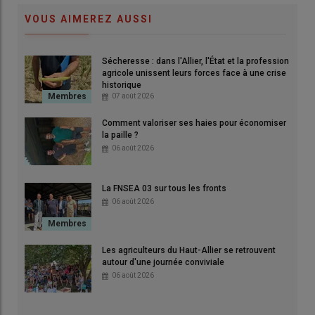
© Chambre d'agriculture 43
VOUS AIMEREZ AUSSI
Sécheresse : dans l'Allier, l'État et la profession
agricole unissent leurs forces face à une crise
historique
07 août 2026
Comment valoriser ses haies pour économiser
Couvrir les besoins en phosphore et
la paille ?
06 août 2026
potasse grâce aux effluents d’élevage
Les
effluents d’élevage
, plus particulièrement les
fumiers
,
La FNSEA 03 sur tous les fronts
sont riches en
phosphore
et en
potasse
. En valorisant
06 août 2026
efficacement vos
effluents d’élevage
, vous pouvez vous
passer d’acheter des
engrais de fond PK
dans la majorité des
situations.
Les agriculteurs du Haut-Allier se retrouvent
autour d'une journée conviviale
À titre d’exemple,
30 T/ha de fumier bovin
ou
25 T/ha de
06 août 2026
fumier ovin
couvrent les besoins en
P
et
K
d’un
maïs
à
16
TMS/ha
.