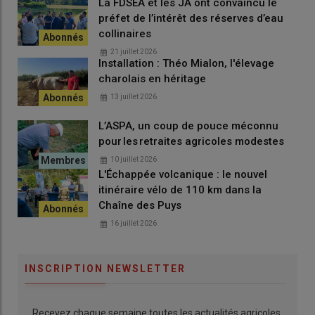
La FDSEA et les JA ont convaincu le
préfet de l’intérêt des réserves d’eau
collinaires
21 juillet 2026
Installation : Théo Mialon, l'élevage
charolais en héritage
13 juillet 2026
L’ASPA, un coup de pouce méconnu
pour les retraites agricoles modestes
10 juillet 2026
L'Échappée volcanique : le nouvel
itinéraire vélo de 110 km dans la
Chaîne des Puys
16 juillet 2026
INSCRIPTION NEWSLETTER
Recevez chaque semaine toutes les actualités agricoles.